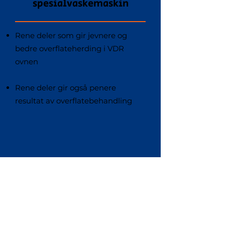
spesialvaskemaskin
Rene deler som gir jevnere og
bedre overflateherding i VDR
ovnen
Rene deler gir også penere
resultat av overflatebehandling