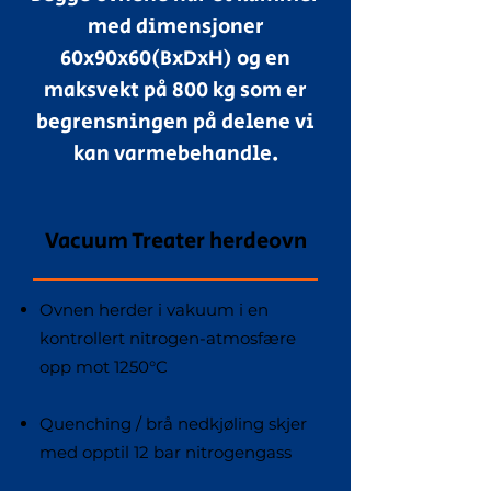
med dimensjoner
60x90x60(BxDxH) og en
maksvekt på 800 kg som er
begrensningen på delene vi
kan varmebehandle.
Vacuum Treater herdeovn
Ovnen herder i vakuum i en
kontrollert nitrogen-atmosfære
opp mot 1250°C
Quenching / brå nedkjøling skjer
med opptil 12 bar nitrogengass