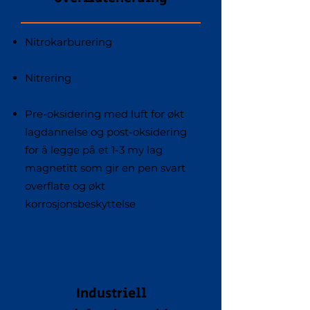
Nitrokarburering
Nitrering
Pre-oksidering med luft for økt
lagdannelse og post-oksidering
for å legge på et 1-3 my lag
magnetitt som gir en pen svart
overflate og økt
korrosjonsbeskyttelse
Industriell