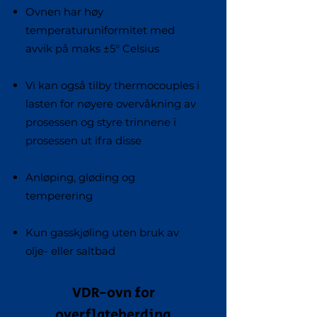
Ovnen har høy
temperaturuniformitet med
avvik på maks ±5° Celsius
Vi kan også tilby thermocouples i
lasten for nøyere overvåkning av
prosessen og styre trinnene i
prosessen ut ifra disse
Anløping, gløding og
temperering
Kun gasskjøling uten bruk av
olje- eller saltbad
VDR-ovn for
overflateherding