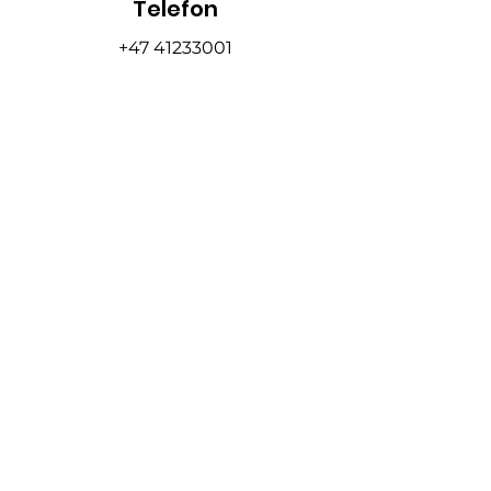
Telefon
+47 41233001
Epost
sigvald@herdesenter.no